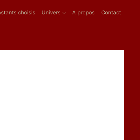
nstants choisis
Univers
A propos
Contact