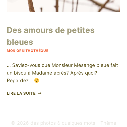
Par
11 avril 2019
Des amours de petites
niro
bleues
MON ORNITHOTHÈQUE
… Saviez-vous que Monsieur Mésange bleue fait
un bisou à Madame après? Après quoi?
Regardez…
DES
LIRE LA SUITE
AMOURS
DE
PETITES
BLEUES
© 2026 des photos & quelques mots - Thème