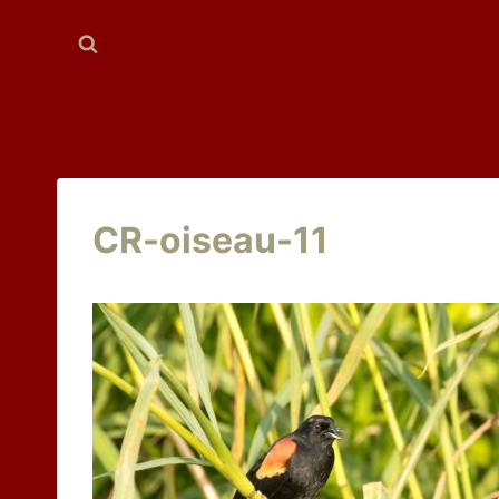
Aller
au
contenu
CR-oiseau-11