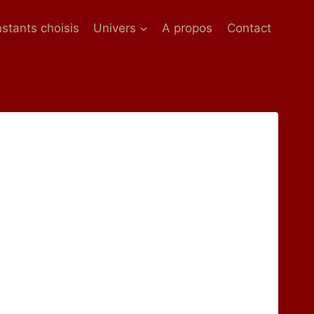
nstants choisis
Univers
A propos
Contact