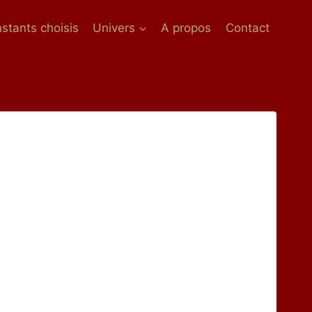
nstants choisis
Univers
A propos
Contact