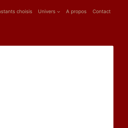
nstants choisis
Univers
A propos
Contact