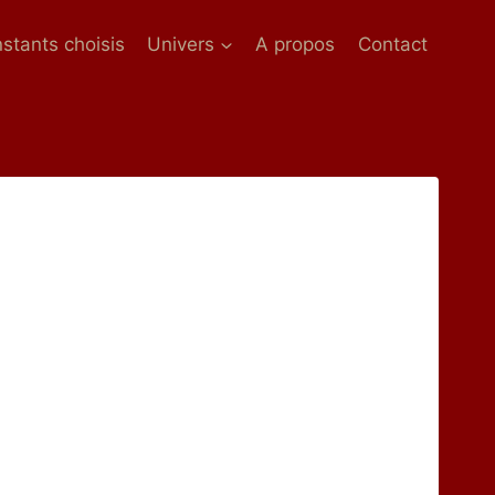
nstants choisis
Univers
A propos
Contact