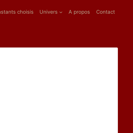
nstants choisis
Univers
A propos
Contact