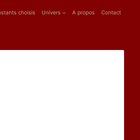
nstants choisis
Univers
A propos
Contact