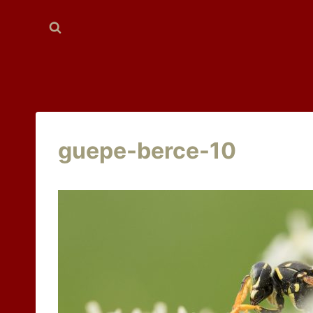
Aller
au
contenu
guepe-berce-10