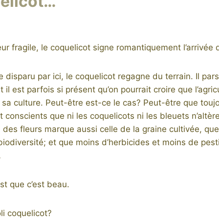
uelicot…
eur fragile, le coquelicot signe romantiquement l’arrivée d
disparu par ici, le coquelicot regagne du terrain. Il pa
il est parfois si présent qu’on pourrait croire que l’agric
a culture. Peut-être est-ce le cas? Peut-être que tou
t conscients que ni les coquelicots ni les bleuets n’altère
té des fleurs marque aussi celle de la graine cultivée, qu
 biodiversité; et que moins d’herbicides et moins de pest
…
est que c’est beau.
oli coquelicot?