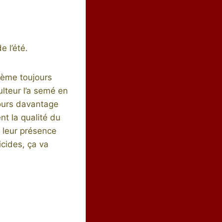
e l’été.
rsème toujours
ulteur l’a semé en
jours davantage
nt la qualité du
e leur présence
icides, ça va