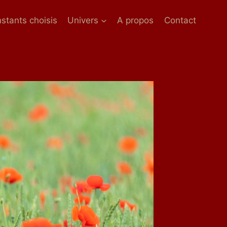
nstants choisis
Univers
A propos
Contact