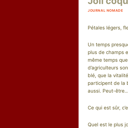
Joli coq
JOURNAL NOMADE
Pétales légers, fl
Un temps presque 
plus de champs et 
même temps que s
d’agriculteurs son
blé, que la vitali
participent de la
aussi. Peut-être
Ce qui est sûr, c’
Quel est le plus j