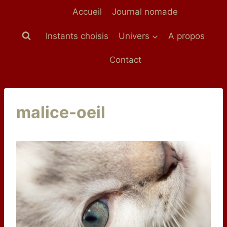
Aller
Accueil
Journal nomade
au
contenu
Instants choisis
Univers
A propos
Contact
malice-oeil