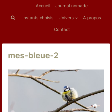
Aller
Accueil
Journal nomade
au
contenu
Instants choisis
Univers
A propos
Contact
mes-bleue-2