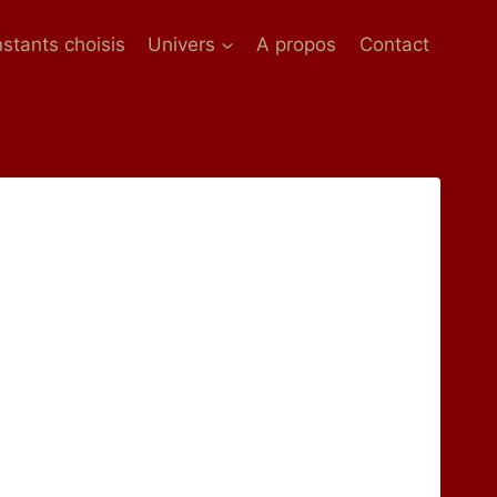
nstants choisis
Univers
A propos
Contact