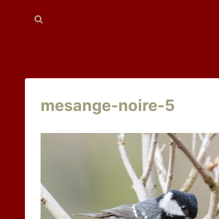
Aller
au
contenu
mesange-noire-5