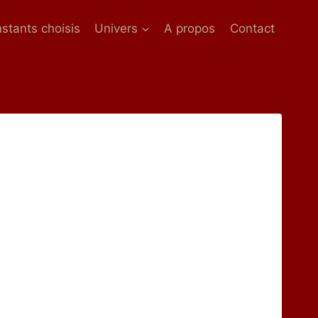
nstants choisis
Univers
A propos
Contact