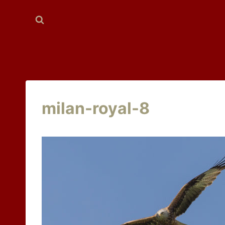
Aller
au
contenu
milan-royal-8