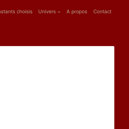
nstants choisis
Univers
A propos
Contact