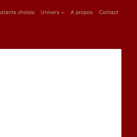
nstants choisis
Univers
A propos
Contact