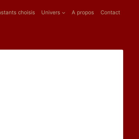
nstants choisis
Univers
A propos
Contact