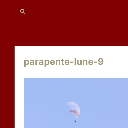
Aller
au
contenu
parapente-lune-9