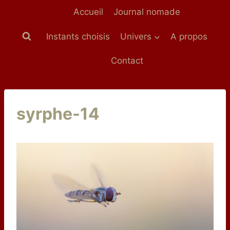
Aller
Accueil
Journal nomade
au
contenu
Instants choisis
Univers
A propos
Contact
syrphe-14