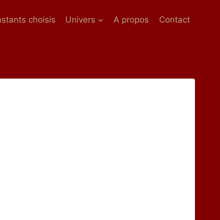
nstants choisis
Univers
A propos
Contact