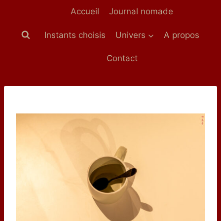
Aller
Accueil
Journal nomade
au
contenu
Instants choisis
Univers
A propos
Contact