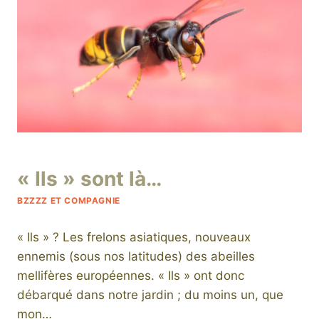
Par
17 août 2025
« Ils » sont là…
niro
BZZZZ ET COMPAGNIE
« Ils » ? Les frelons asiatiques, nouveaux
ennemis (sous nos latitudes) des abeilles
mellifères européennes. « Ils » ont donc
débarqué dans notre jardin ; du moins un, que
mon…