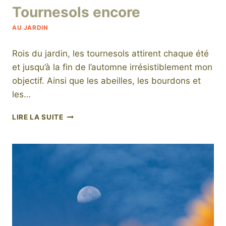
Tournesols encore
niro
AU JARDIN
Rois du jardin, les tournesols attirent chaque été
et jusqu’à la fin de l’automne irrésistiblement mon
objectif. Ainsi que les abeilles, les bourdons et
les…
TOURNESOLS
LIRE LA SUITE
ENCORE