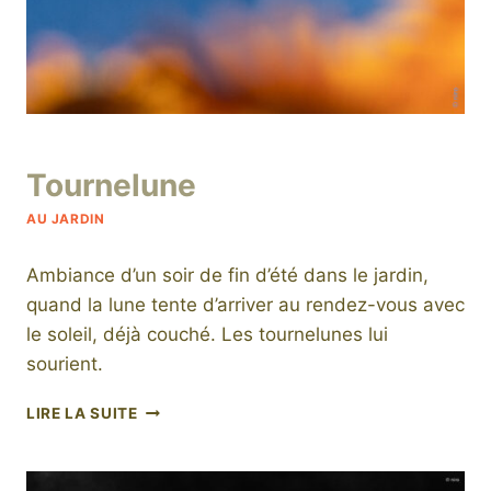
Par
14 janvier 2024
Tournelune
niro
AU JARDIN
Ambiance d’un soir de fin d’été dans le jardin,
quand la lune tente d’arriver au rendez-vous avec
le soleil, déjà couché. Les tournelunes lui
sourient.
TOURNELUNE
LIRE LA SUITE