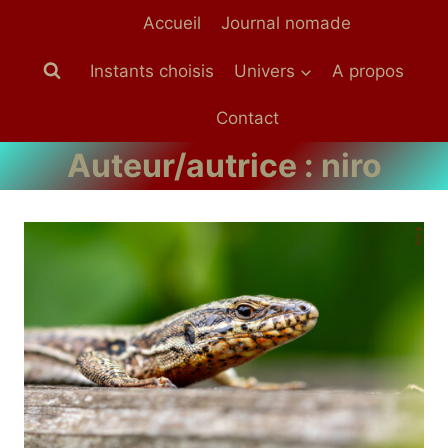
Aller
Accueil
Journal nomade
au
contenu
Instants choisis
Univers
A propos
Contact
Auteur/autrice : niro