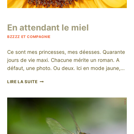
Par
28 juillet 2025
En attendant le miel
niro
BZZZZ ET COMPAGNIE
Ce sont mes princesses, mes déesses. Quarante
jours de vie maxi. Chacune mérite un roman. A
défaut, une photo. Ou deux. Ici en mode jaune,…
EN
LIRE LA SUITE
ATTENDANT
LE
MIEL