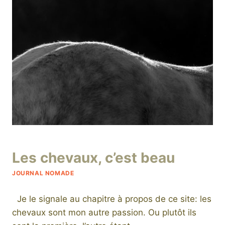
Par
11 février 2022
Les chevaux, c’est beau
niro
JOURNAL NOMADE
Je le signale au chapitre à propos de ce site: les
chevaux sont mon autre passion. Ou plutôt ils