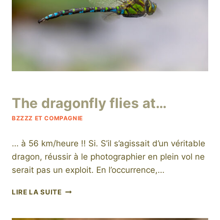
Par
28 juillet 2025
The dragonfly flies at…
niro
BZZZZ ET COMPAGNIE
… à 56 km/heure !! Si. S’il s’agissait d’un véritable
dragon, réussir à le photographier en plein vol ne
serait pas un exploit. En l’occurrence,…
THE
LIRE LA SUITE
DRAGONFLY
FLIES