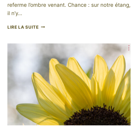
referme l’ombre venant. Chance : sur notre étang,
il n’y…
IL
LIRE LA SUITE
Y
A
NÉNUPHAR
ET
NÉNUFAR
Par
9 juillet 2025