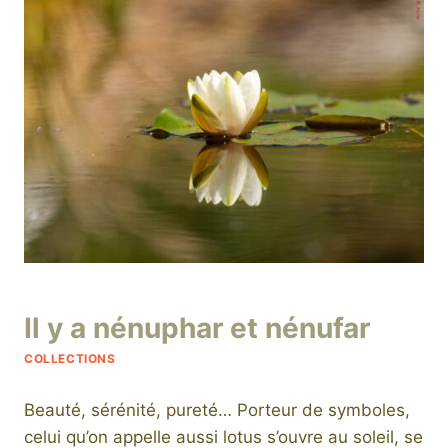
AT…
Par
14 juillet 2025
Il y a nénuphar et nénufar
niro
COLLECTIONS
Beauté, sérénité, pureté… Porteur de symboles,
celui qu’on appelle aussi lotus s’ouvre au soleil, se