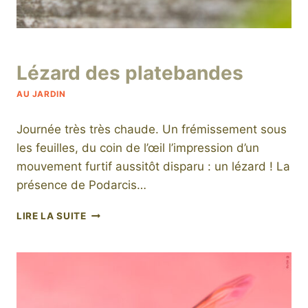
Par
24 août 2025
Lézard des platebandes
niro
AU JARDIN
Journée très très chaude. Un frémissement sous
les feuilles, du coin de l’œil l’impression d’un
mouvement furtif aussitôt disparu : un lézard ! La
présence de Podarcis…
LÉZARD
LIRE LA SUITE
DES
PLATEBANDES