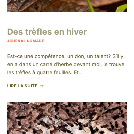
Par
10 février 2022
Des trèfles en hiver
niro
JOURNAL NOMADE
Est-ce une compétence, un don, un talent? S’il y
en a dans un carré d’herbe devant moi, je trouve
les trèfles à quatre feuilles. Et…
DES
LIRE LA SUITE
TRÈFLES
EN
HIVER