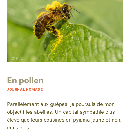
Par
5 septembre 2019
En pollen
niro
JOURNAL NOMADE
Parallèlement aux guêpes, je poursuis de mon
objectif les abeilles. Un capital sympathie plus
élevé que leurs cousines en pyjama jaune et noir,
mais plus…