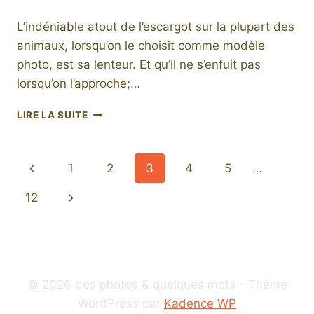
L’indéniable atout de l’escargot sur la plupart des
animaux, lorsqu’on le choisit comme modèle
photo, est sa lenteur. Et qu’il ne s’enfuit pas
lorsqu’on l’approche;…
LE
LIRE LA SUITE
CALME
ET
LE
Navigation
Page
1
2
3
4
5
…
SILENCE
DE
de
précédente
Page
12
L’ESCARGOT
page
suivante
© 2026 des photos & quelques mots - Thème
WordPress par
Kadence WP