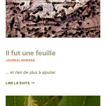
Par
17 mars 2021
Il fut une feuille
niro
JOURNAL NOMADE
… et rien de plus à ajouter.
IL
LIRE LA SUITE
FUT
UNE
FEUILLE