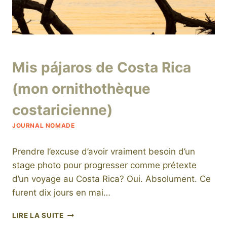
Par
19 février 2019
Mis pájaros de Costa Rica
niro
(mon ornithothèque
costaricienne)
JOURNAL NOMADE
Prendre l’excuse d’avoir vraiment besoin d’un
stage photo pour progresser comme prétexte
d’un voyage au Costa Rica? Oui. Absolument. Ce
furent dix jours en mai…
MIS
LIRE LA SUITE
PÁJAROS