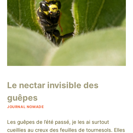
Par
21 janvier 2020
Le nectar invisible des
niro
guêpes
JOURNAL NOMADE
Les guêpes de l’été passé, je les ai surtout
cueillies au creux des feuilles de tournesols. Elles