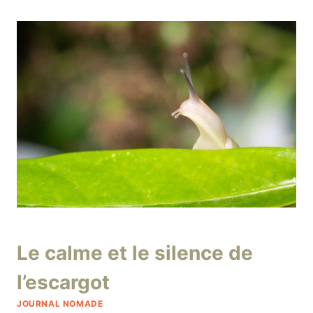
DE
COSTA
RICA
(MON
ORNITHOTHÈQUE
COSTARICIENNE)
Par
2 août 2018
Le calme et le silence de
niro
l’escargot
JOURNAL NOMADE