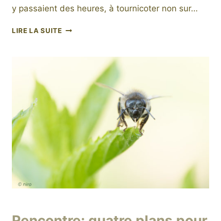
y passaient des heures, à tournicoter non sur…
LE
LIRE LA SUITE
NECTAR
INVISIBLE
DES
GUÊPES
Par
19 janvier 2020
Rencontre: quatre plans pour
niro