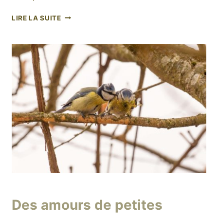
EN
LIRE LA SUITE
POLLEN
Par
11 avril 2019
Des amours de petites
niro