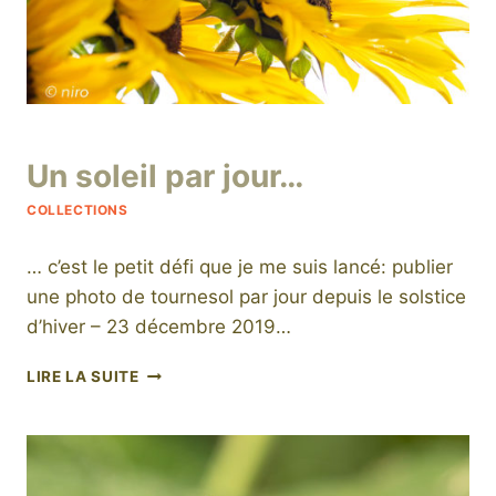
Par
12 janvier 2020
Un soleil par jour…
niro
COLLECTIONS
… c’est le petit défi que je me suis lancé: publier
une photo de tournesol par jour depuis le solstice
d’hiver – 23 décembre 2019…
UN
LIRE LA SUITE
SOLEIL
PAR
JOUR…