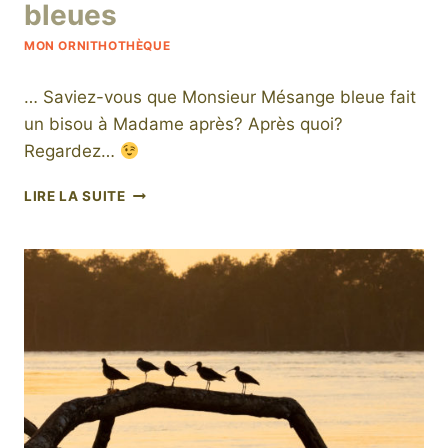
bleues
MON ORNITHOTHÈQUE
… Saviez-vous que Monsieur Mésange bleue fait
un bisou à Madame après? Après quoi?
Regardez…
DES
LIRE LA SUITE
AMOURS
DE
PETITES
BLEUES