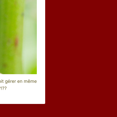
doit gérer en même
?!??