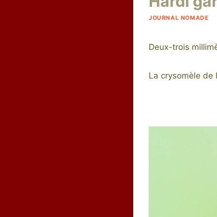
Hardi gar
JOURNAL NOMADE
Deux-trois millim
La crysomèle de l