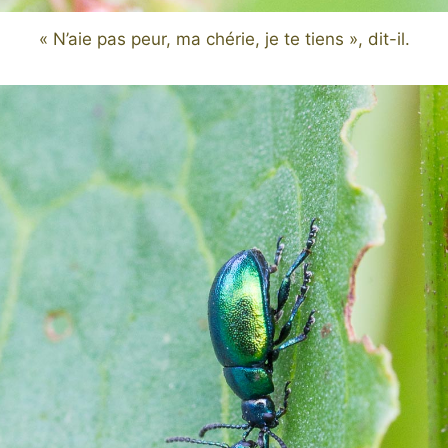
« N’aie pas peur, ma chérie, je te tiens », dit-il.