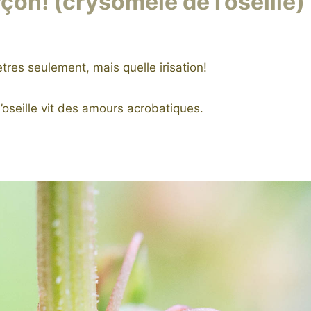
çon! (crysomèle de l’oseille)
ètres seulement, mais quelle irisation!
’oseille vit des amours acrobatiques.