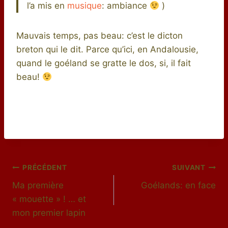
l’a mis en
musique
: ambiance
)
Mauvais temps, pas beau: c’est le dicton
breton qui le dit. Parce qu’ici, en Andalousie,
quand le goéland se gratte le dos, si, il fait
beau!
Navigation
PRÉCÉDENT
SUIVANT
Ma première
Goélands: en face
de
« mouette » ! … et
l’article
mon premier lapin