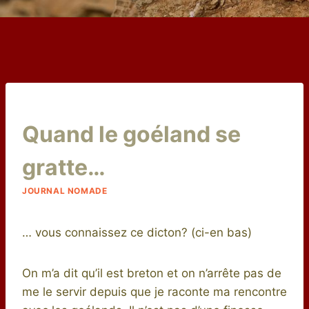
Par
9 avril 2017
Quand le goéland se
niro
gratte…
JOURNAL NOMADE
… vous connaissez ce dicton? (ci-en bas)
On m’a dit qu’il est breton et on n’arrête pas de
me le servir depuis que je raconte ma rencontre