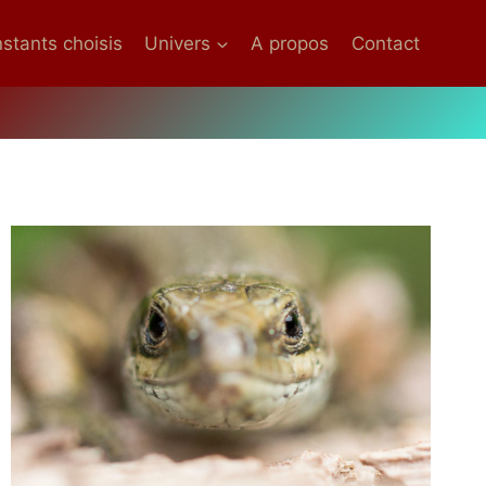
nstants choisis
Univers
A propos
Contact