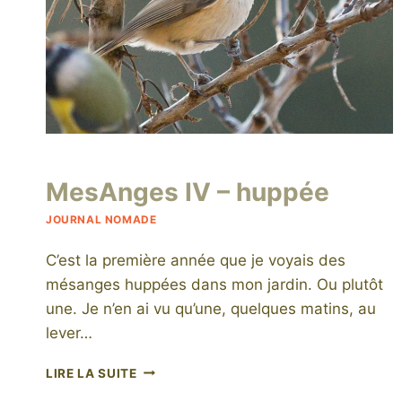
Par
4 juillet 2015
MesAnges IV – huppée
niro
JOURNAL NOMADE
C’est la première année que je voyais des
mésanges huppées dans mon jardin. Ou plutôt
une. Je n’en ai vu qu’une, quelques matins, au
lever…
MESANGES
LIRE LA SUITE
IV