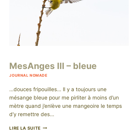
Par
4 juillet 2015
MesAnges III – bleue
niro
JOURNAL NOMADE
…douces fripouilles… Il y a toujours une
mésange bleue pour me pirliter à moins d’un
mètre quand j’enlève une mangeoire le temps
d’y remettre des…
MESANGES
LIRE LA SUITE
III