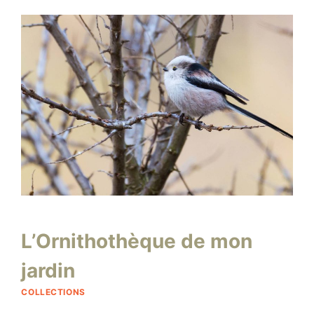
–
BLEUE
Par
3 juillet 2015
L’Ornithothèque de mon
niro
jardin
COLLECTIONS