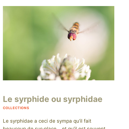
Par
2 juillet 2015
Le syrphide ou syrphidae
niro
COLLECTIONS
Le syrphidae a ceci de sympa qu’il fait
beaucoup de sur-place… et qu’il est souvent