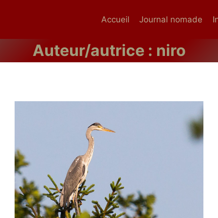
Accueil
Journal nomade
I
Auteur/autrice : niro