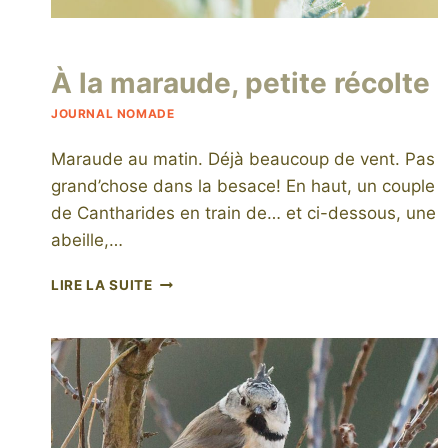
Par
7 juillet 2015
À la maraude, petite récolte
niro
JOURNAL NOMADE
Maraude au matin. Déjà beaucoup de vent. Pas
grand’chose dans la besace! En haut, un couple
de Cantharides en train de… et ci-dessous, une
abeille,…
À
LIRE LA SUITE
LA
MARAUDE,
PETITE
RÉCOLTE