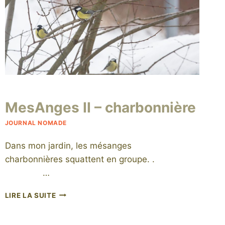
Par
3 juillet 2015
MesAnges II – charbonnière
niro
JOURNAL NOMADE
Dans mon jardin, les mésanges
charbonnières squattent en groupe. .
…
MESANGES
LIRE LA SUITE
II
–
CHARBONNIÈRE