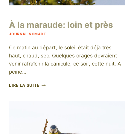
Par
7 juillet 2015
À la maraude: loin et près
niro
JOURNAL NOMADE
Ce matin au départ, le soleil était déjà très
haut, chaud, sec. Quelques orages devraient
venir rafraîchir la canicule, ce soir, cette nuit. A
peine…
À
LIRE LA SUITE
LA
MARAUDE:
LOIN
ET
PRÈS