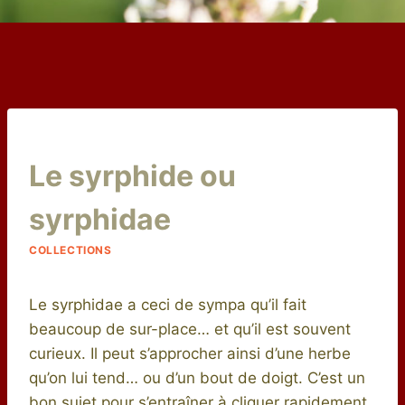
Par
2 juillet 2015
Le syrphide ou
niro
syrphidae
COLLECTIONS
Le syrphidae a ceci de sympa qu’il fait
beaucoup de sur-place… et qu’il est souvent
curieux. Il peut s’approcher ainsi d’une herbe
qu’on lui tend… ou d’un bout de doigt. C’est un
bon sujet pour s’entraîner à cliquer rapidement,