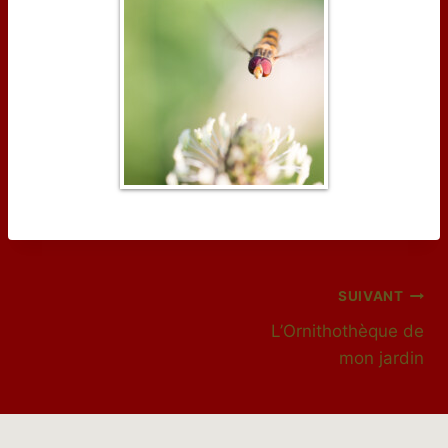
Navigation
SUIVANT
L’Ornithothèque de
de
mon jardin
l’article