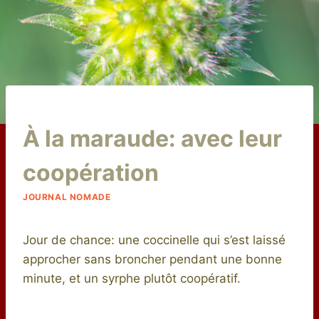
Par
7 juillet 2015
À la maraude: avec leur
niro
coopération
JOURNAL NOMADE
Jour de chance: une coccinelle qui s’est laissé
approcher sans broncher pendant une bonne
minute, et un syrphe plutôt coopératif.