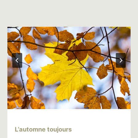
Par
2 novembre 2015
L’automne toujours
niro