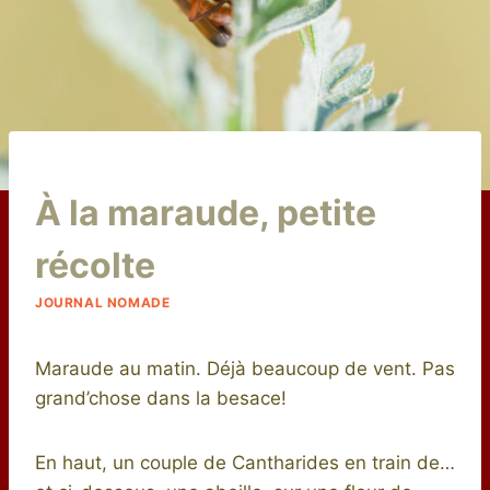
Par
7 juillet 2015
À la maraude, petite
niro
récolte
JOURNAL NOMADE
Maraude au matin. Déjà beaucoup de vent. Pas
grand’chose dans la besace!
En haut, un couple de Cantharides en train de…